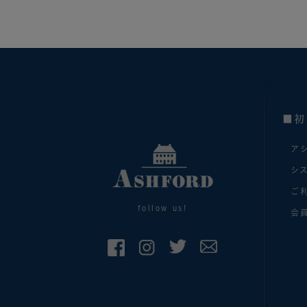
■初
ア
シ
ご
follow us!
会