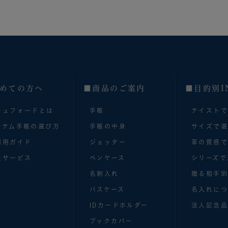
めての方へ
■商品のご案内
■目的別I
シュフォードとは
手帳
テイスト
ステム手帳の選び方
手帳の中身
サイズで
利用ガイド
ジョッター
革の質感
員サービス
ペンケース
シリーズで
名刺入れ
贈る相手
パスケース
名入れにつ
IDカードホルダー
法人記念品
ブックカバー