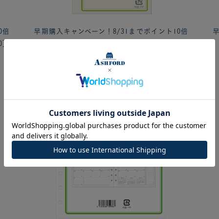
0倍
早期購入キャンペーン！8/31までポイント10倍
早
0］
月間ダイアリー(カレンダー式)MINI6［1502］
600円
(消費税込:660円)