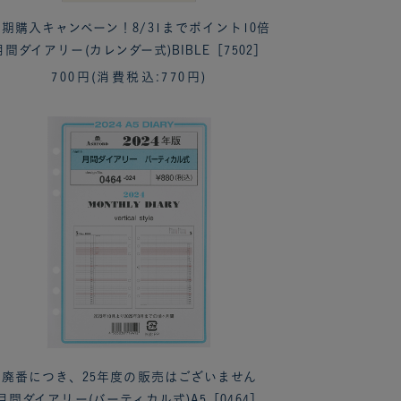
期購入キャンペーン！8/31までポイント10倍
月間ダイアリー(カレンダー式)BIBLE［7502］
700円
(消費税込:770円)
廃番につき、25年度の販売はございません
月間ダイアリー(バーティカル式)A5［0464］