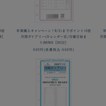
0倍
早期購入キャンペーン！8/31までポイント10倍
早
8］
月間ダイアリー(カレンダー式/日曜日始ま
月間
り)MINI6［0032］
600円
(消費税込:660円)