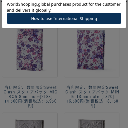
>
1
2
3
4
…
12
当店限定、数量限定
Sweet
当店限定、数量限定
Sweet
Clash スクエアバック MIC
Clash スクエアバック MIN
RO5 8mm note[2183]
I6 13mm note [1320]
14,500円
(消費税込:15,950
16,500円
(消費税込:18,150
円)
円)