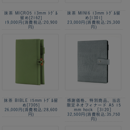
抹茶 MICRO5 13mm ﾄｸﾞﾙ
抹茶 MINI6 13mm ﾄｸﾞﾙ留
留め[2162]
め[1301]
19,000円
(消費税込:20,900
23,000円
(消費税込:25,300
円)
円)
抹茶 BIBLE 15mm ﾄｸﾞﾙ留
感謝価格、特別商品、当店
め[7305]
限定
ネオフィナード A5 15
26,000円
(消費税込:28,600
mm hock ［3120］
円)
32,500円
(消費税込:35,750
円)