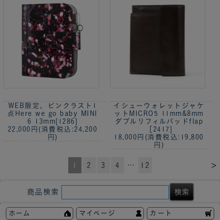
WEB限定、ピンクラスト1
イシューウォレットジャケ
点
Here we go baby MINI
ットMICRO5 11mm&8mm
6 13mm[1286]
ダブルリフィルパッドflap
22,000円
(消費税込:24,200
［2417]
円)
18,000円
(消費税込:19,800
円)
>
1
2
3
4
…
12
商品検索
ホーム
マイページ
カート