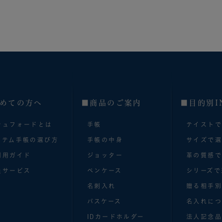
めての方へ
■商品のご案内
■目的別I
シュフォードとは
手帳
テイスト
ステム手帳の選び方
手帳の中身
サイズで
利用ガイド
ジョッター
革の質感
員サービス
ペンケース
シリーズで
名刺入れ
贈る相手
パスケース
名入れにつ
IDカードホルダー
法人記念品