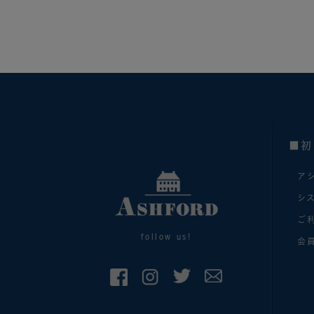
■初
ア
シ
ご
follow us!
会