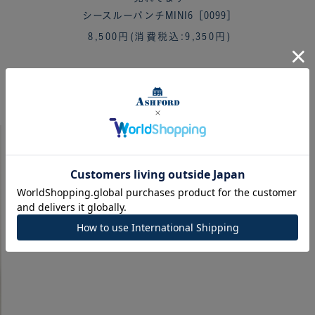
シースルーパンチMINI6［0099］
8,500円
(消費税込:9,350円)