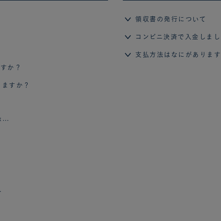
領収書の発行について
コンビニ決済で入金しまし
支払方法はなにがありま
ですか？
きますか？
が…
…