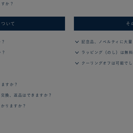
ますか？
について
そ
か？
記念品、ノベルティに大量
か？
ラッピング（のし）は無料
クーリングオフは可能でし
きますか？
で交換、返品はできますか？
かかりますか？