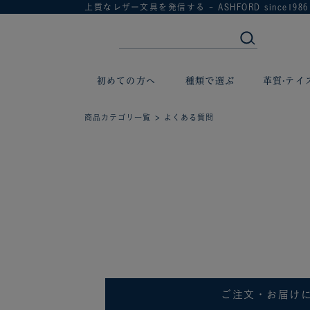
上質なレザー文具を発信する - ASHFORD since1986
初めての方へ
種類で選ぶ
革質·テイ
商品カテゴリ一覧
> よくある質問
ご注文・お届け