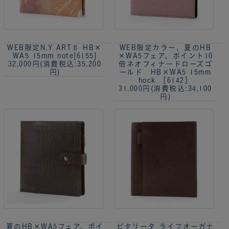
WEB限定
N.Y ARTⅡ HB×
WEB限定カラー、夏のHB
WA5 15mm note[6155]
×WA5フェア、ポイント10
32,000円
(消費税込:35,200
倍
ネオフィナードローズゴ
円)
ールド HB×WA5 15mm
hock ［6142］
31,000円
(消費税込:34,100
円)
夏のHB×WA5フェア、ポイ
ビタリータ ライフオーガナ