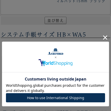
ィルパッド15mm ブラック
並び替え
システム手帳サイズ HB×WA5
>
1
2
3