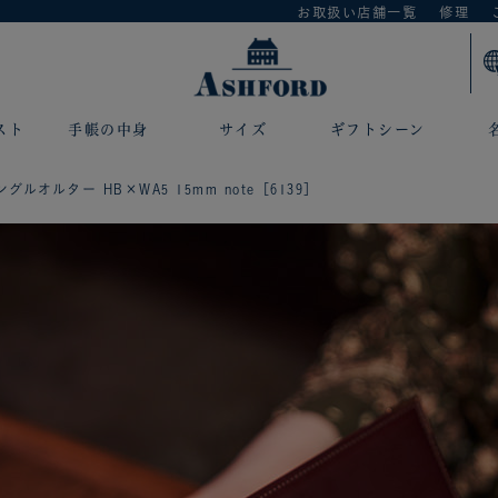
お取扱い店舗一覧
修理
スト
手帳の中身
サイズ
ギフトシーン
グルオルター HB×WA5 15mm note［6139］