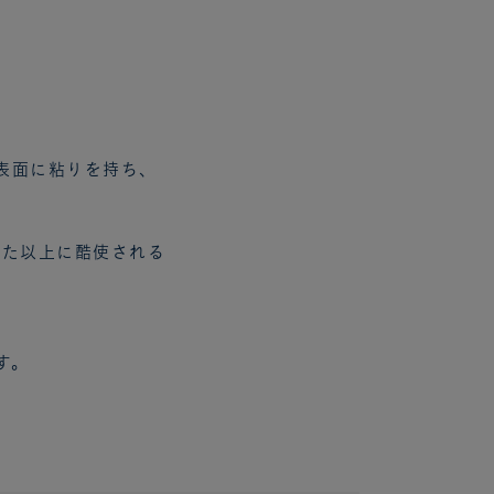
表面に粘りを持ち、
った以上に酷使される
す。