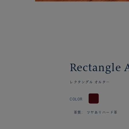
Rectangle A
レクタングル オルタ―
COLOR
革質: ツヤありハード革