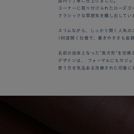
国内で丁寧に仕上げました。
コーナーに取り付けられたローズゴ
クラシックな雰囲気を醸し出してい
スリムながら、しっかり開く人気の
180度開く仕様で、書きやすさも抜
名前の由来となった”長方形”を彷彿
デザインは、 フォーマルにもカジ
使う方を気品ある洗練された印象に