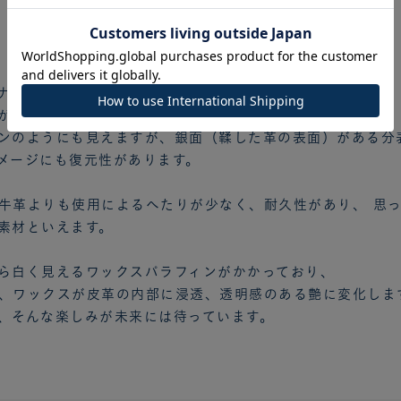
最高峰イタリアタンナー技術の結晶
ナーにて、原皮に合わせた技法を用い、
がら革繊維を綿密に凝縮させて鞣しあげています。
ンのようにも見えますが、銀面（鞣した革の表面）がある分
メージにも復元性があります。
牛革よりも使用によるへたりが少なく、耐久性があり、 思
素材といえます。
ら白く見えるワックスパラフィンがかかっており、
、ワックスが皮革の内部に浸透、透明感のある艶に変化しま
、そんな楽しみが未来には待っています。