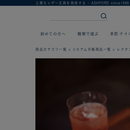
上質なレザー文具を発信する - ASHFORD since1986
初めての方へ
種類で選ぶ
革質·テイ
商品カテゴリ一覧
>
システム手帳商品一覧
> レクタン