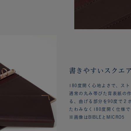
書きやすいスクエ
180度開く心地よさで、ス
通常の丸み帯びた背表紙の
る、曲げる部分を90度で２
たわみなく180度開く仕様
※画像はBIBLEとMICRO5