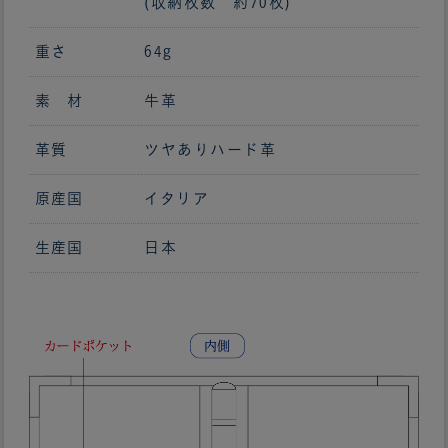
(収納枚数 約70枚)
重さ
64g
素 材
牛革
革質
ツヤありハード革
原産国
イタリア
生産国
日本