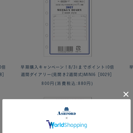
0倍
早期購入キャンペーン！8/31までポイント10倍
早
8］
週間ダイアリー(見開き2週間式)MINI6［0029］
800円
(消費税込:880円)