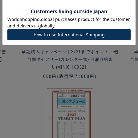
0倍
早期購入キャンペーン！8/31までポイント10倍
早
1］
月間ダイアリー(カレンダー式/日曜日始ま
月間
り)MINI6［0032］
600円
(消費税込:660円)