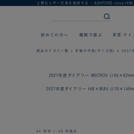
上質なレザー文具を発信する - ASHFORD since1986
初めての方へ
種類で選ぶ
革質·テイ
商品カテゴリ一覧
>
手帳の中身(サイズ別)
> 202
2027年度ダイアリー MICRO5 (105×62mm
2027年度ダイアリー HB×WA5 (170×148m
54 件中 1-30 件表示