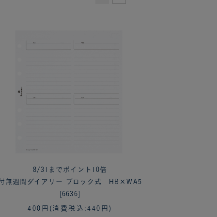
8/31までポイント10倍
付無週間ダイアリー ブロック式 HB×WA5
[6636]
400円
(消費税込:440円)