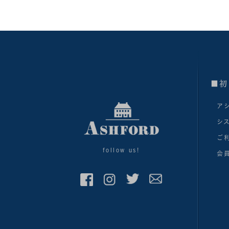
■初
ア
シ
ご
follow us!
会