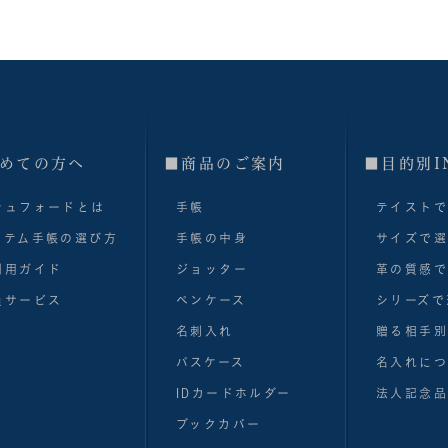
めての方へ
■商品のご案内
■目的別I
シュフォードとは
手帳
テイスト
ステム手帳の選び方
手帳の中身
サイズで
利用ガイド
ジョッター
革の質感
員サービス
ペンケース
シリーズで
名刺入れ
贈る相手
パスケース
名入れにつ
IDカードホルダー
法人記念品
ブックカバー