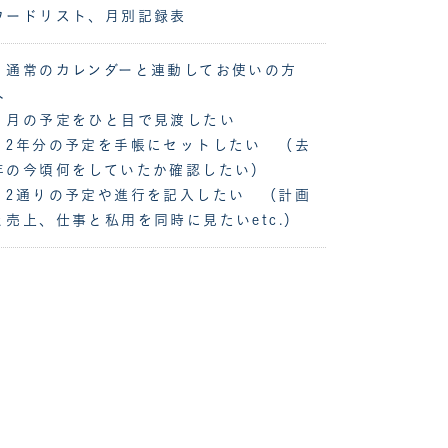
ワードリスト、月別記録表
・通常のカレンダーと連動してお使いの方
へ
・月の予定をひと目で見渡したい
・2年分の予定を手帳にセットしたい （去
年の今頃何をしていたか確認したい）
・2通りの予定や進行を記入したい （計画
と売上、仕事と私用を同時に見たいetc.）