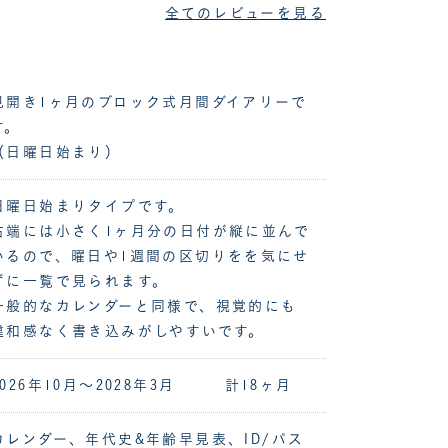
全てのレビューを見る
見開き1ヶ月のブロック式月間ダイアリーで
す。
（日曜日始まり）
日曜日始まりタイプです。
右端には小さく1ヶ月分の日付が縦に並んで
いるので、曜日や1週間の区切りをを気にせ
ずに一覧で見られます。
一般的なカレンダーと同様で、視覚的にも
違和感なく書き込みがしやすいです。
2026年10月～2028年3月 計18ヶ月
カレンダー、年代史&年齢早見表、ID/パス