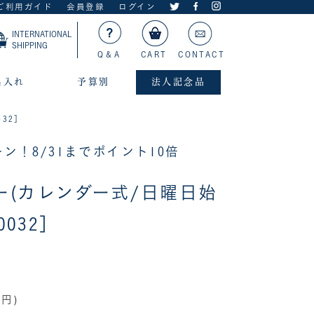
ご利用ガイド
会員登録
ログイン
INTERNATIONAL
SHIPPING
Q＆A
CART
CONTACT
名入れ
予算別
法人記念品
32］
ン！8/31までポイント10倍
ー(カレンダー式/日曜日始
0032］
0円)