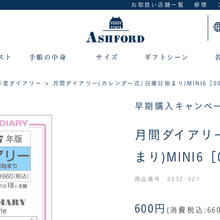
お取扱い店舗一覧
修理
スト
手帳の中身
サイズ
ギフトシーン
7年度ダイアリー
> 月間ダイアリー(カレンダー式/日曜日始まり)MINI6［00
早期購入キャンペー
月間ダイアリ
まり)MINI6［
商品番号 0032-027
600円
(消費税込:66