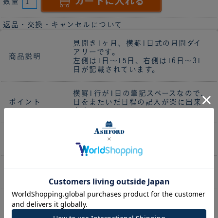
数量
返品・交換・キャンセルについて
見開き1ヶ月、横罫1日式の月間ダイ
アリーです。
商品説明
左側は1日～15日、右側は16日～31
日が記載されています。
横罫1行が1日の筆記スペースなので、
ポイント
日をまたいだ日程の記入が楽に出来
ます。
2026年10月～2028年3月 計18
期間
ヶ月
カレンダー、年代史&年齢早見表、I
便利な付録
D/パスワードリスト、月別記録表
・ブロック式では記入しにくいと感じ
る
・月の予定を見渡したい