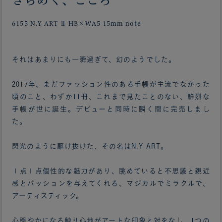
きらめく、こころ
6155 N.Y ART Ⅱ HB×WA5 15mm note
それはあまりにも一瞬過ぎて、幻のようでした。
2017年、まだファッション性のある手帳が主流でなかった
頃のこと、わずか11冊、これまで見たことのない、鮮烈な
手帳が世に誕生。デビューと同時に瞬く間に完売しまし
た。
閃光のように駆け抜けた、その名はN.Y ART。
１点１点個性的な魅力があり、眺めていると不思議と親近
感とパッションを与えてくれる、マジカルでミラクルで、
アーティスティック。
心穏やかになる触り心地がアートな印象と対をなし、1つの