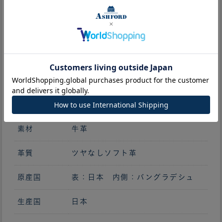
サイズ
H 190mm x W 183mm
中開き
W 372mm
RING SIZE
15mm（約110枚収納）
重さ
237g
素材
牛革
革質
ツヤなしソフト革
原産国
表：日本 内側：バングラデシュ
生産国
日本