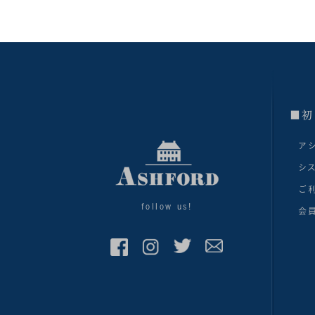
■初
ア
シ
ご
follow us!
会