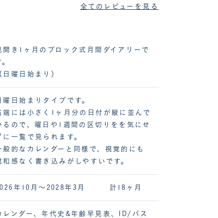
全てのレビューを見る
見開き1ヶ月のブロック式月間ダイアリーで
す。
（日曜日始まり）
日曜日始まりタイプです。
右端には小さく1ヶ月分の日付が縦に並んで
いるので、曜日や1週間の区切りをを気にせ
ずに一覧で見られます。
一般的なカレンダーと同様で、視覚的にも
違和感なく書き込みがしやすいです。
2026年10月～2028年3月 計18ヶ月
カレンダー、年代史&年齢早見表、ID/パス