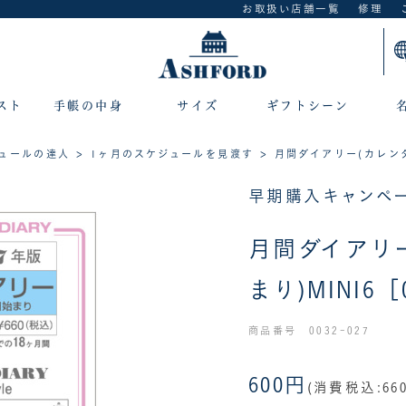
お取扱い店舗一覧
修理
スト
手帳の中身
サイズ
ギフトシーン
ュールの達人
>
1ヶ月のスケジュールを見渡す
> 月間ダイアリー(カレンダ
早期購入キャンペー
月間ダイアリ
まり)MINI6［
商品番号 0032-027
600円
(消費税込:66