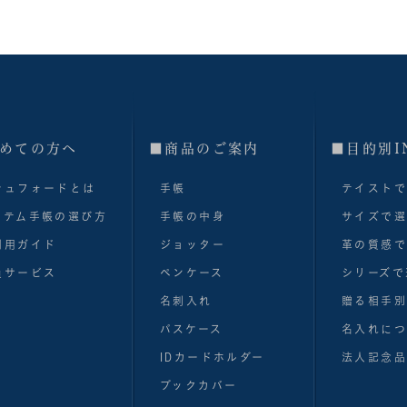
めての方へ
■商品のご案内
■目的別I
シュフォードとは
手帳
テイスト
ステム手帳の選び方
手帳の中身
サイズで
利用ガイド
ジョッター
革の質感
員サービス
ペンケース
シリーズで
名刺入れ
贈る相手
パスケース
名入れにつ
IDカードホルダー
法人記念品
ブックカバー