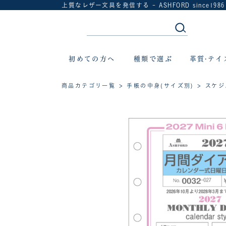
上質なレザー文具を発信する - ASHFORD since1986
初めての方へ
種類で選ぶ
革質·テイ
商品カテゴリ一覧
>
手帳の中身(サイズ別)
>
スケジ