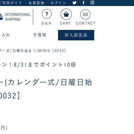
ご利用ガイド
会員登録
ログイン
INTERNATIONAL
SHIPPING
Q＆A
CART
CONTACT
名入れ
予算別
法人記念品
ー式/日曜日始まり)MINI6［0032］
ン！8/31までポイント10倍
ー(カレンダー式/日曜日始
0032］
0円)