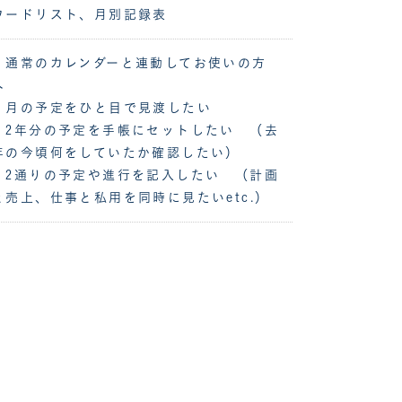
ワードリスト、月別記録表
・通常のカレンダーと連動してお使いの方
へ
・月の予定をひと目で見渡したい
・2年分の予定を手帳にセットしたい （去
年の今頃何をしていたか確認したい）
・2通りの予定や進行を記入したい （計画
と売上、仕事と私用を同時に見たいetc.）