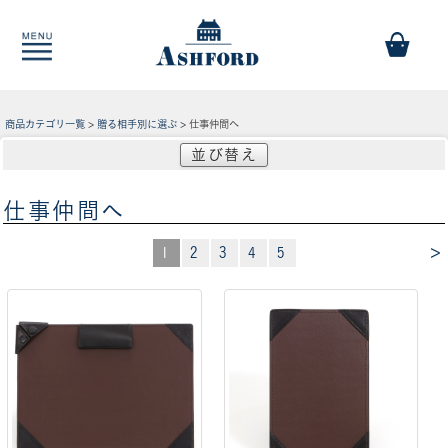
商品カテゴリ一覧
>
贈る相手別に選ぶ
> 仕事仲間へ
並び替え
仕事仲間へ
>
1
2
3
4
5