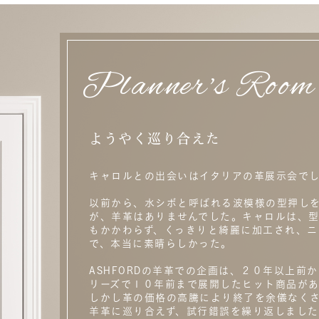
Planner's Room
ようやく巡り合えた
キャロルとの出会いはイタリアの革展示会で
以前から、水シボと呼ばれる波模様の型押し
が、羊革はありませんでした。キャロルは、
もかかわらず、くっきりと綺麗に加工され、ニ
で、本当に素晴らしかった。
ASHFORDの羊革での企画は、２０年以上前
リーズで１０年前まで展開したヒット商品が
しかし革の価格の高騰により終了を余儀なく
羊革に巡り合えず、試行錯誤を繰り返しました