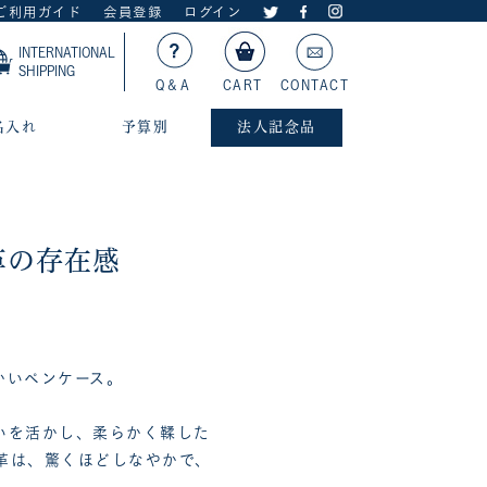
ご利用ガイド
会員登録
ログイン
INTERNATIONAL
SHIPPING
Q＆A
CART
CONTACT
名入れ
予算別
法人記念品
革の存在感
かいペンケース。
いを活かし、柔らかく鞣した
革は、驚くほどしなやかで、