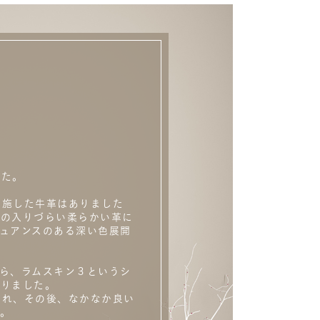
した。
を施した牛革はありました
型の入りづらい柔らかい革に
ュアンスのある深い色展開
から、ラムスキン３というシ
ありました。
され、その後、なかなか良い
。