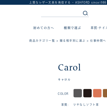
上質なレザー文具を発信する - ASHFORD since1986
初めての方へ
種類で選ぶ
革質·テイ
商品カテゴリ一覧
>
贈る相手別に選ぶ
>
仕事仲間へ
Carol
キャロル
COLOR
革質: ツヤなしソフト革