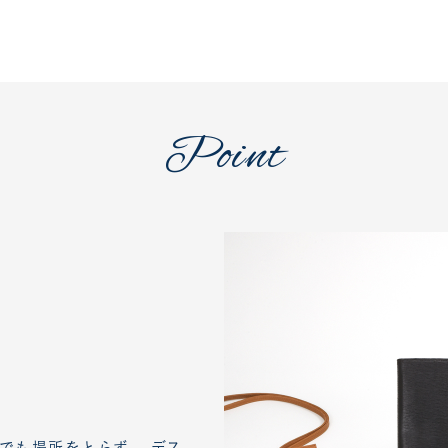
Point
でも場所をとらず、 デス