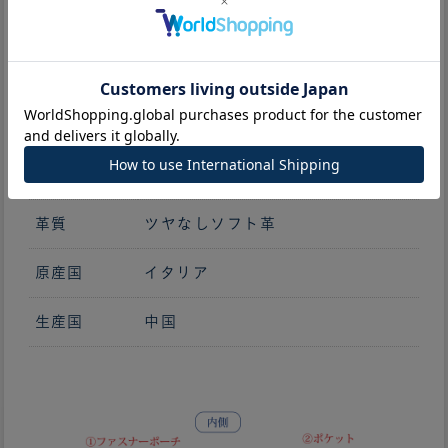
中開き
W 280mm
RING SIZE
10mm（約65枚収納）
重さ
162ｇ
素材
牛革
革質
ツヤなしソフト革
原産国
イタリア
生産国
中国