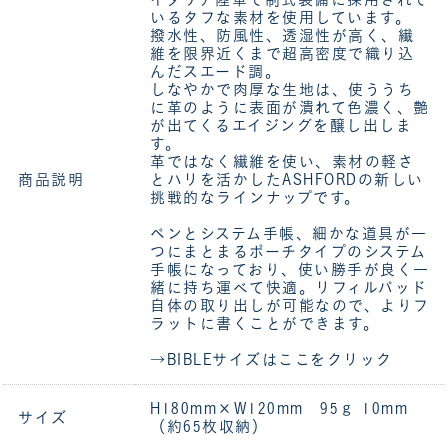
いるタフな素材を使用しています。
撥水性、防風性、透湿性が高く、繊
維を限界近くまで超高密度で織り込
んだスエード調。
しなやかで肉厚な生地は、使ううち
に革のように表面が潰れて色濃く、艶
が出てくるエイジングを醸し出しま
す。
革ではなく繊維を使い、素材の軽さ
商品説明
とハリを活かしたASHFORDの新しい
挑戦的なラインナップです。
ペンとシステム手帳、細かな道具が一
つにまとまるポーチタイプのシステム
手帳になっており、使い勝手が良く一
緒に持ち運べて快適。リフィルパッド
自体の取り出しが可能なので、よりフ
ラットに書くことができます。
→BIBLEサイズはここをクリック
H180mm×W120mm 95ｇ 10mm
サイズ
（約65枚収納）