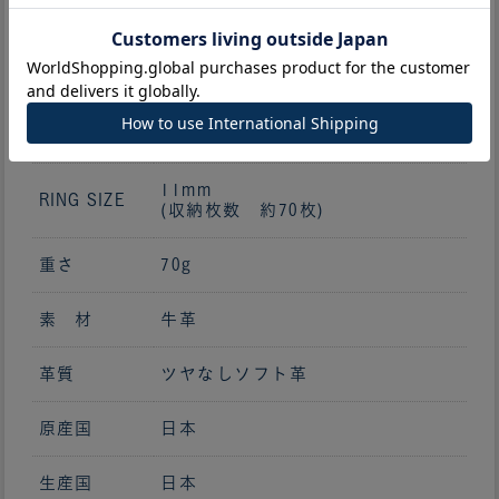
サイズ
H 115mm × W 87mm
中開き
W 190mm
11mm
RING SIZE
(収納枚数 約70枚)
重さ
70g
素 材
牛革
革質
ツヤなしソフト革
原産国
日本
生産国
日本