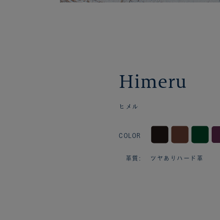
Himeru
ヒメル
COLOR
革質: ツヤありハード革