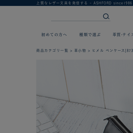
上質なレザー文具を発信する - ASHFORD since1986
初めての方へ
種類で選ぶ
革質·テイ
商品カテゴリ一覧
>
革小物
> ヒメル ペンケース[873