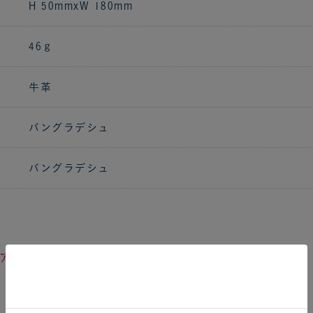
H 50mmxW 180mm
46ｇ
牛革
バングラデシュ
バングラデシュ