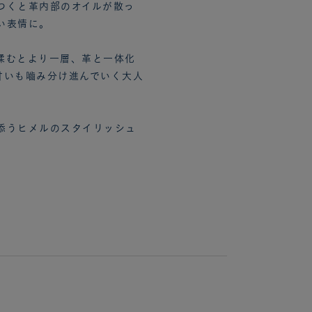
つくと革内部のオイルが散っ
い表情に。
揉むとより一層、革と一体化
甘いも嚙み分け進んでいく大人
添うヒメルのスタイリッシュ