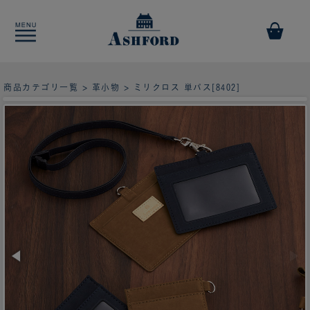
商品カテゴリ一覧
>
革小物
> ミリクロス 単パス[8402]