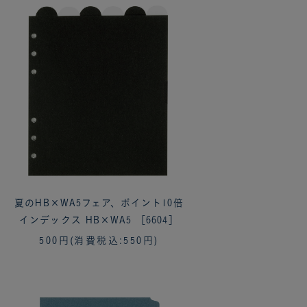
夏のHB×WA5フェア、ポイント10倍
インデックス HB×WA5 ［6604］
500円
(消費税込:550円)