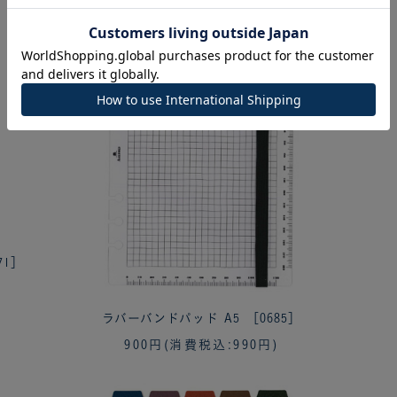
71］
ラバーバンドパッド A5 ［0685］
900円
(消費税込:990円)