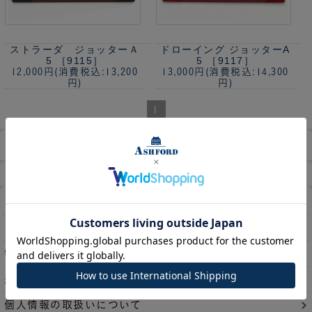
ストラーダ ジョッターＡ
ドローイング ジョッターA
5 ［9115］
5 ［9117］
12,000円
(消費税込:13,200
13,000円
(消費税込:14,300
円)
円)
1
商品検索
ホーム
マイページ
カート
ログイン
メルマガ申込/停止
特定商取引法に基づく表示
送料とお支払い方法について
個人情報の取扱いについて