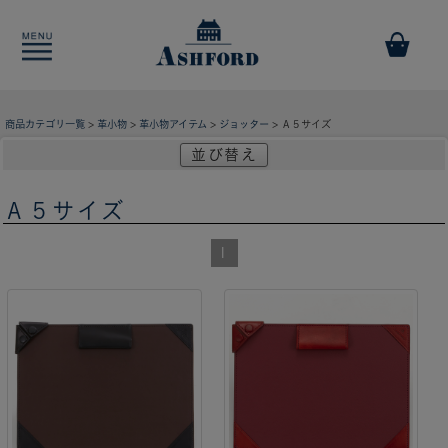
商品カテゴリ一覧
>
革小物
>
革小物アイテム
>
ジョッター
> Ａ５サイズ
並び替え
Ａ５サイズ
1