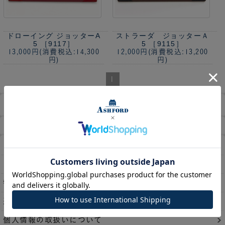
ドローイング ジョッターA
ストラーダ ジョッターＡ
5 ［9117］
5 ［9115］
13,000円
(消費税込:14,300
12,000円
(消費税込:13,200
円)
円)
1
商品検索
ホーム
マイページ
カート
ログイン
メルマガ申込/停止
特定商取引法に基づく表示
送料とお支払い方法について
個人情報の取扱いについて