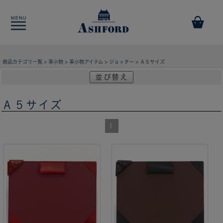
商品カテゴリ一覧
>
革小物
>
革小物アイテム
>
ジョッター
> Ａ５サイズ
並び替え
Ａ５サイズ
1