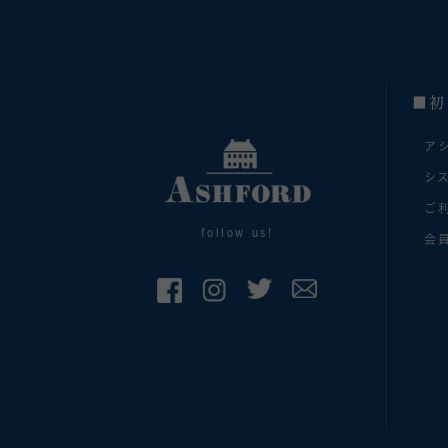
■初
ア
シ
ご
follow us!
会