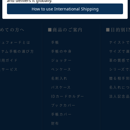
めての方へ
■商品のご案内
■目的別I
シュフォードとは
手帳
テイスト
ステム手帳の選び方
手帳の中身
サイズで
利用ガイド
ジョッター
革の質感
員サービス
ペンケース
シリーズで
名刺入れ
贈る相手
パスケース
名入れにつ
IDカードホルダー
法人記念品
ブックカバー
手帳カバー
財布