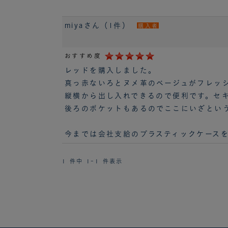
miyaさん（1件）
購入者
おすすめ度
レッドを購入しました。
真っ赤ないろとヌメ革のベージュがフレッ
縦横から出し入れできるので便利です。セ
後ろのポケットもあるのでここにいざとい
今までは会社支給のプラスティックケース
1 件中 1-1 件表示