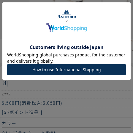
キュリオ IDカードホルダー リール付[877
8]
8778
5,500円
(消費税込:6,050円)
[55ポイント進呈 ]
カラー
在庫切れ
-