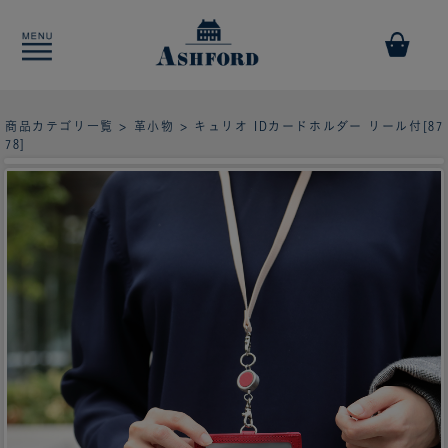
商品カテゴリ一覧
>
革小物
> キュリオ IDカードホルダー リール付[87
78]