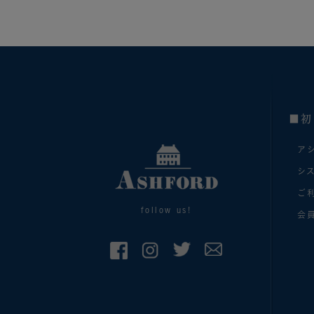
■初
ア
シ
ご
follow us!
会