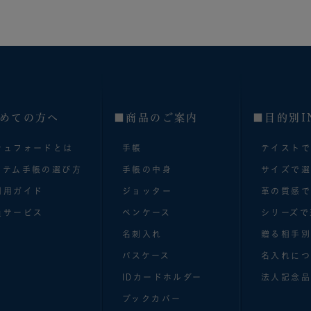
めての方へ
■商品のご案内
■目的別I
シュフォードとは
手帳
テイスト
ステム手帳の選び方
手帳の中身
サイズで
利用ガイド
ジョッター
革の質感
員サービス
ペンケース
シリーズで
名刺入れ
贈る相手
パスケース
名入れにつ
IDカードホルダー
法人記念品
ブックカバー