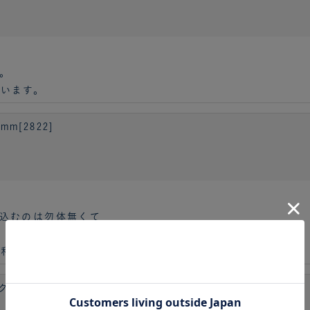
。
います。
m[2822]
込むのは勿体無くて
利です。
付) HB×WA5［6635］