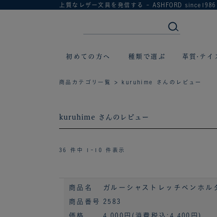
上質なレザー文具を発信する - ASHFORD since1986
初めての方へ
種類で選ぶ
革質·テイ
商品カテゴリ一覧
> kuruhime さんのレビュー
kuruhime さんのレビュー
36 件中 1-10 件表示
商品名
ガルーシャストレッチペンホルダー M
商品番号
2583
価格
4,000円
(消費税込:4,400円)