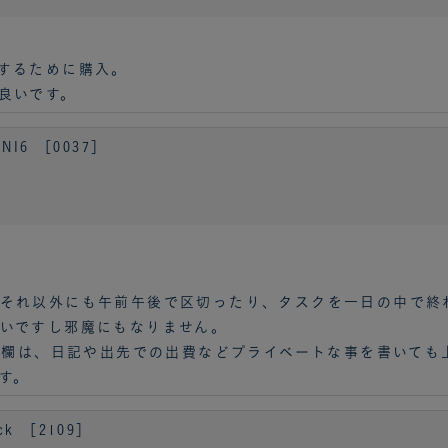
するために購入。
良いです。
I6 ［0037］
。それ以外にも午前午後で区切ったり、タスクを一日の中で終
いですし邪魔にもなりません。
te欄は、日記や出先での出費などプライベートな事を書いて
す。
ck ［2109］