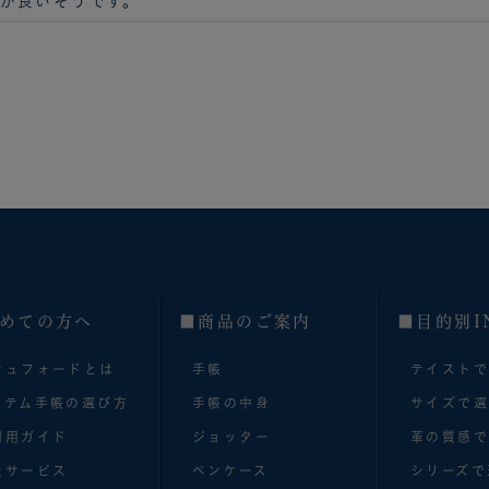
が良いそうです。
めての方へ
■商品のご案内
■目的別I
シュフォードとは
手帳
テイスト
ステム手帳の選び方
手帳の中身
サイズで
利用ガイド
ジョッター
革の質感
員サービス
ペンケース
シリーズで