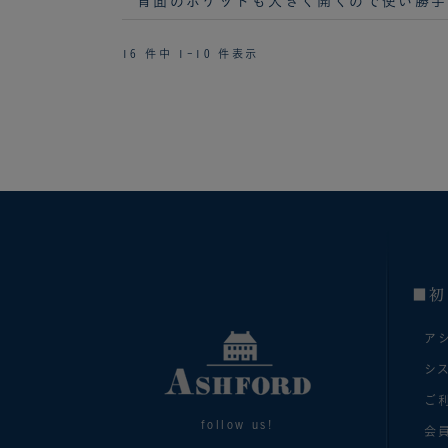
背面のポケットも大きく開くので使い勝手
16 件中 1-10 件表示
■初
ア
シ
ご
follow us!
会