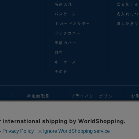
名刺入れ
贈る相手
パスケース
名入れにつ
IDカードホルダー
法人記念品
ブックカバー
手帳カバー
財布
キーケース
その他
特定商取引
プライバシーポリシー
お
無断複製、転載、第三者への譲渡等を行うことを固く禁じます。 権利者の許可なく複
 duplication and reproduction of the images and contents of this websit