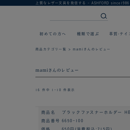
上質なレザー文具を発信する - ASHFORD since1986
初めての方へ
種類で選ぶ
革質·テイ
商品カテゴリ一覧
> mamiさんのレビュー
mamiさんのレビュー
16 件中 1-10 件表示
商品名
ブラックファスナーホルダー HB×
商品番号
6650-100
価格
650円
(消費税込:715円)