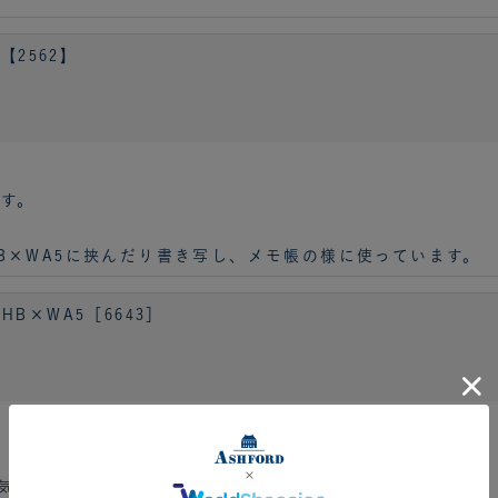
【2562】
す。
B×WA5に挟んだり書き写し、メモ帳の様に使っています。
B×WA5［6643］
気にぴったりでした。