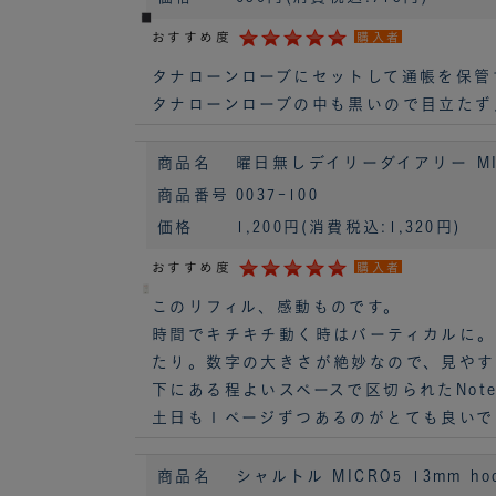
おすすめ度
購入者
タナローンローブにセットして通帳を保管
タナローンローブの中も黒いので目立たず
商品名
曜日無しデイリーダイアリー MIN
商品番号
0037-100
価格
1,200円
(消費税込:1,320円)
おすすめ度
購入者
このリフィル、感動ものです。
時間でキチキチ動く時はバーティカルに
たり。数字の大きさが絶妙なので、見やす
下にある程よいスペースで区切られたNo
土日も１ページずつあるのがとても良いで
商品名
シャルトル MICRO5 13mm ho