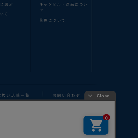
別に選ぶ
キャンセル・返品につい
て
いて
修理について
取扱い店舗一覧
お問い合わせ
製、転用することは法律で禁止されています。
e, and their transfer to a third party.