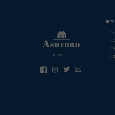
■初
ア
シ
ご
follow us!
会