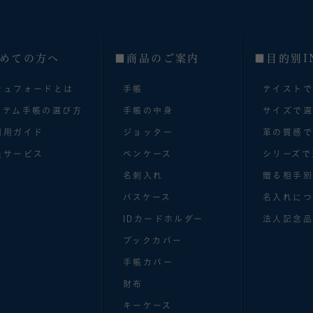
めての方へ
■商品のご案内
■目的別I
シュフォードとは
手帳
テイスト
ステム手帳の選び方
手帳の中身
サイズで
利用ガイド
ジョッター
革の質感
員サービス
ペンケース
シリーズで
名刺入れ
贈る相手
パスケース
名入れにつ
IDカードホルダー
法人記念品
ブックカバー
手帳カバー
財布
キーケース