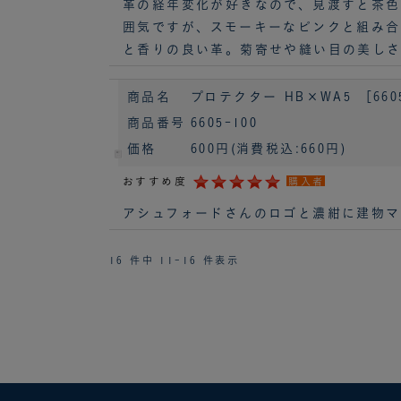
革の経年変化が好きなので、見渡すと茶色
囲気ですが、スモーキーなピンクと組み合
と香りの良い革。菊寄せや縫い目の美しさ
商品名
プロテクター HB×WA5 ［660
商品番号
6605-100
価格
600円
(消費税込:660円)
おすすめ度
購入者
アシュフォードさんのロゴと濃紺に建物マ
16 件中 11-16 件表示