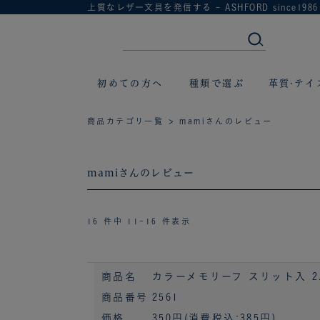
上質なレザー文具を発信する - ASHFORD since1986
初めての方へ
種類で選ぶ
革質·テイ
商品カテゴリ一覧
> mamiさんのレビュー
mamiさんのレビュー
16 件中 11-16 件表示
商品名
カラーメモリーフ スリット入 2.
商品番号
2561
価格
350円
(消費税込:385円)