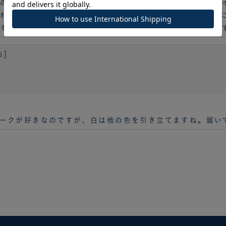
の小物ばかりになっていました。今年は思い切って可愛いバ
わされて優しい雰囲気です。背面がネイビーなので汚れも気
も完璧です。画像で見る以上に高級感があり、満足していま
5］
ークが好きなのですが、白は他の色を引き立てますね。届い