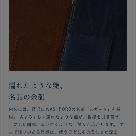
濡れたような艶、
名品の余韻
内装には、贅沢にもASHFORDの名革「ルガード」を採
用。 みずみずしく濡れたような艶が、視線を引き寄せ、
手にした瞬間、吸い付くような手触りが広がります。 丈
夫で張りのある質感は、使うほどにその美しさが深ま