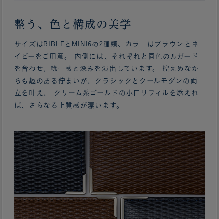
整う、色と構成の美学
サイズはBIBLEとMINI6の2種類、カラーはブラウンとネ
イビーをご用意。 内側には、それぞれと同色のルガード
を合わせ、統一感と深みを演出しています。 控えめなが
らも趣のある佇まいが、クラシックとクールモダンの両
立を叶え、 クリーム系ゴールドの小口リフィルを添えれ
ば、さらなる上質感が漂います。