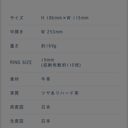
サイズ
H 186mm×W 115mm
中開き
W 253mm
重さ
約169g
15mm
RING SIZE
(収納枚数約110枚)
素材
牛革
革質
ツヤありハード革
原産国
日本
生産国
日本