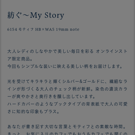
紡ぐ〜My Story
6154 モティフ HB×WA5 19mm note
大人レディのしなやかで美しい毎日を彩る オンラインスト
ア限定商品。
今回もシンプルな装いに映える美しい柄をお届けします。
光を受けてキラキラと輝くシルバー&ゴールドに、繊細なラ
インが形づくる大人のチェック柄が新鮮。染色の濃淡カラ
ーが爽やかさと奥行きを醸し出しています。
ハードカバーのようなブックタイプの背表紙で大人の可愛
さに知的な印象もプラス。
あなたが書き記す大切な言葉とモティフとの素敵な時間。
きっと、お気に入りのカフェでもおうちカフェでも開くの