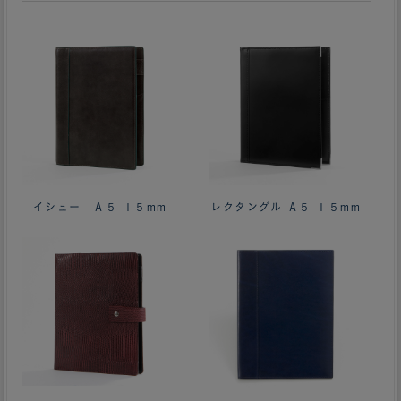
イシュー Ａ５ １５mm
レクタングル Ａ５ １５mm