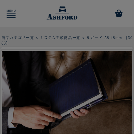
商品カテゴリ一覧
>
システム手帳商品一覧
> ルガード A5 15mm ［30
83］