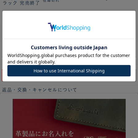
在庫切れ
-
ラック 完売終了
次回未定044 レ
在庫切れ
-
ッド 完売終了
次回未定048 ワ
在庫切れ
-
イン 完売終了
次回未定077 ネ
在庫切れ
-
イビー 完売終了
申し訳ございません。ただいま在庫がございません。
返品・交換・キャンセルについて