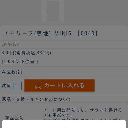
メモリーフ(無地) MINI6 ［0040］
0040-100
350円
(消費税込:385円)
[4ポイント進呈 ]
在庫数:21
数量
返品・交換・キャンセルについて
ノート用に開発した、サラッと書ける
メモ用紙です。
商品説明
シンプルな無地なのでイラストを描く
にも最適です。