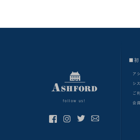
■初
ア
シ
ご
follow us!
会