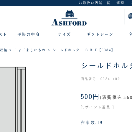
お取扱い店舗一覧
修理
スト
手帳の中身
サイズ
ギフトシーン
収納
>
こまごましたもの
> シールドホルダー BIBLE［0384］
シールドホルダー
商品番号 0384-100
500円
(消費税込:55
[5ポイント進呈 ]
在庫数:19