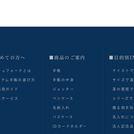
めての方へ
■商品のご案内
■目的別I
シュフォードとは
手帳
テイスト
ステム手帳の選び方
手帳の中身
サイズで
利用ガイド
ジョッター
革の質感
員サービス
ペンケース
シリーズで
名刺入れ
贈る相手
パスケース
名入れにつ
IDカードホルダー
法人記念品