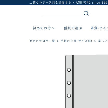
上質なレザー文具を発信する - ASHFORD since1986
初めての方へ
種類で選ぶ
革質·テイ
商品カテゴリ一覧
>
手帳の中身(サイズ別)
>
楽しい