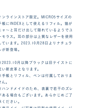
オンラインストア限定。MICRO5サイズの
手帳にINDEXとして使えるリフィル。猫が
ニャ～と耳だけ出して隠れているようでユ
ーモラス。耳の部分は上質なレザーを使用
しています。2023.10月28日よりナチュラ
ルが新登場。
※2023.10月以降ブラックは旧テイストに
近い新皮革となります。
※手帳とリフィル、ペンは付属しておりま
せん。
※ハンドメイドのため、表裏で若干のズレ
がある場合もございます。あらかじめご了
承ください。