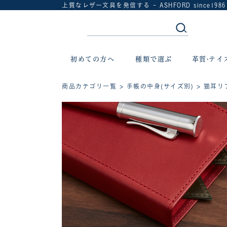
上質なレザー文具を発信する - ASHFORD since1986
初めての方へ
種類で選ぶ
革質·テイ
商品カテゴリ一覧
>
手帳の中身(サイズ別)
> 猫耳リフィ