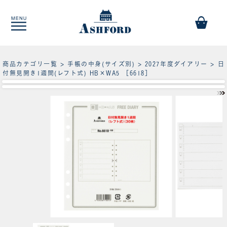
商品カテゴリ一覧
>
手帳の中身(サイズ別)
>
2027年度ダイアリー
> 日
付無見開き1週間(レフト式) HB×WA5 ［6618］