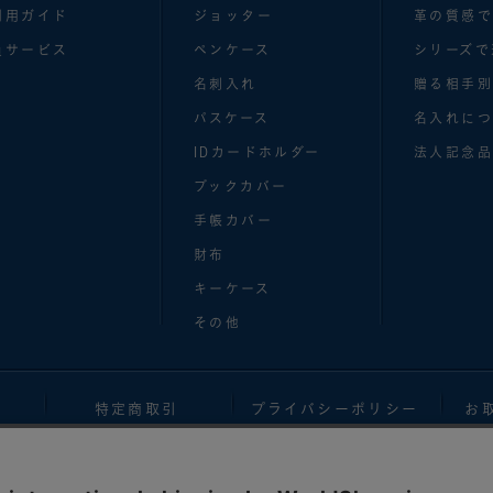
利用ガイド
ジョッター
革の質感
員サービス
ペンケース
シリーズで
名刺入れ
贈る相手
パスケース
名入れにつ
IDカードホルダー
法人記念品
ブックカバー
手帳カバー
財布
キーケース
その他
特定商取引
プライバシーポリシー
お