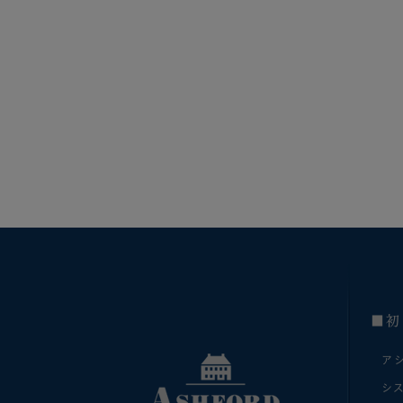
■初
ア
シ