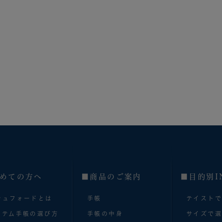
めての方へ
■商品のご案内
■目的別I
シュフォードとは
手帳
テイスト
ステム手帳の選び方
手帳の中身
サイズで