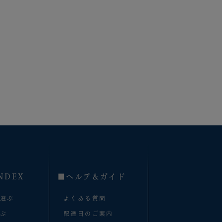
NDEX
■へルプ＆ガイド
で選ぶ
よくある質問
選ぶ
配達日のご案内