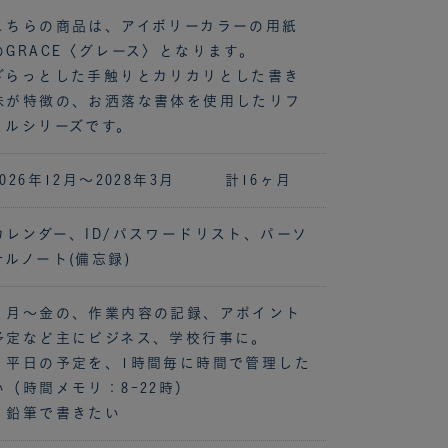
こちらの商品は、アイボリーカラーの用紙
のGRACE〈グレース〉となります。
ざらっとした手触りとカリカリとした書き
味が特徴の、お洒落な書体を使用したリフ
ィルシリーズです。
2026年12月～2028年3月 計16ヶ月
カレンダー、ID/パスワードリスト、パーソ
ナルノート(備忘録)
・月～金の、作業内容の記録、アポイント
予定など主にビジネス、学校行事に。
・平日の予定を、1時間毎に時間で管理した
い（時間メモリ：8-22時）
・鉛筆で書きたい