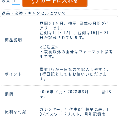
数量
返品・交換・キャンセルについて
見開き1ヶ月、横罫1日式の月間ダイ
アリーです。
左側は1日～15日、右側は16日～31
日が記載されています。
商品説明
<ご注意>
・表裏以外の画像はフォーマット参考
用です。
横罫1行が一日なので記入しやすく、
ポイント
1行日記としてもお使いいただけま
す。
2026年10月～2028年3月 計18
期間
ヶ月
カレンダー、年代史&年齢早見表、I
便利な付録
D/パスワードリスト、月別記録表