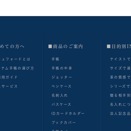
めての方へ
■商品のご案内
■目的別I
シュフォードとは
手帳
テイスト
ステム手帳の選び方
手帳の中身
サイズで
利用ガイド
ジョッター
革の質感
員サービス
ペンケース
シリーズで
名刺入れ
贈る相手
パスケース
名入れにつ
IDカードホルダー
法人記念品
ブックカバー