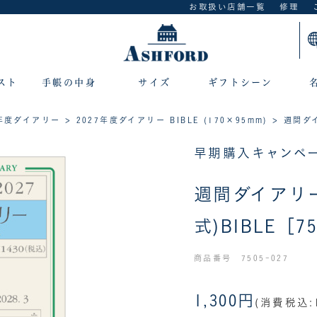
お取扱い店舗一覧
修理
スト
手帳の中身
サイズ
ギフトシーン
7年度ダイアリー
>
2027年度ダイアリー BIBLE (170×95mm)
> 週間ダイ
早期購入キャンペー
週間ダイアリ
式)BIBLE［7
商品番号 7505-027
1,300円
(消費税込:1