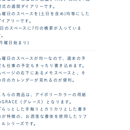
間式の週間ダイアリーです。
各曜日のスペースを(土日を含め)均等にした
ダイアリーです。
1日のスペースに7行の横罫が入っていま
す。
(月曜日始まり)
各曜日のスペースが均一なので、週末の予
定も仕事の予定もきっちり書き込めます。
各ページの右下にあるメモスペースと、そ
の月のカレンダーが見れるのが便利。
こちらの商品は、アイボリーカラーの用紙
のGRACE〈グレース〉となります。
ざらっとした手触りとカリカリとした書き
味が特徴の、お洒落な書体を使用したリフ
ィルシリーズです。