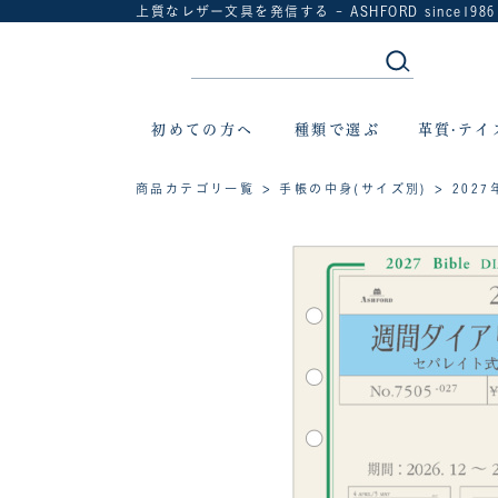
上質なレザー文具を発信する - ASHFORD since1986
初めての方へ
種類で選ぶ
革質·テイ
商品カテゴリ一覧
>
手帳の中身(サイズ別)
>
202