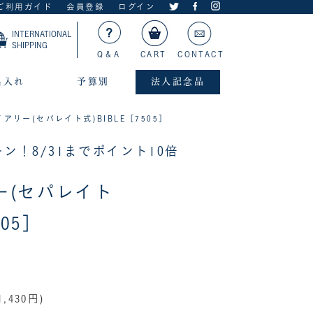
ご利用ガイド
会員登録
ログイン
INTERNATIONAL
SHIPPING
Q＆A
CART
CONTACT
名入れ
予算別
法人記念品
アリー(セパレイト式)BIBLE［7505］
ン！8/31までポイント10倍
ー(セパレイト
505］
,430円)