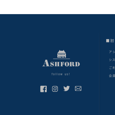
■初
ア
シ
ご
follow us!
会