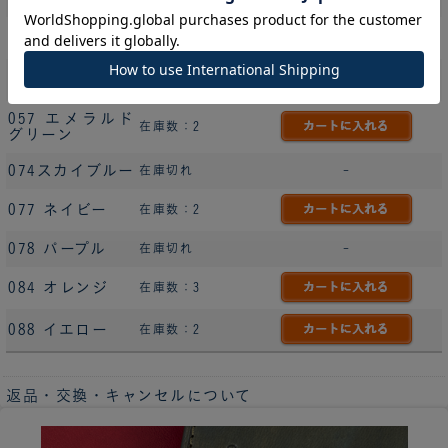
040 ピンク
在庫数：2
044 レッド
在庫数：1
057 エメラルド
在庫数：2
グリーン
074スカイブルー
在庫切れ
-
077 ネイビー
在庫数：2
078 パープル
在庫切れ
-
084 オレンジ
在庫数：3
088 イエロー
在庫数：2
返品・交換・キャンセルについて