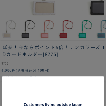
延長！今ならポイント5倍！
テンカラーズ I
Dカードホルダー[8775]
8775
4,000円
(消費税込:4,400円)
[200ポイント進呈 ]
カラー
001 ホワイト
在庫数：2
011 ブラック
在庫数：1