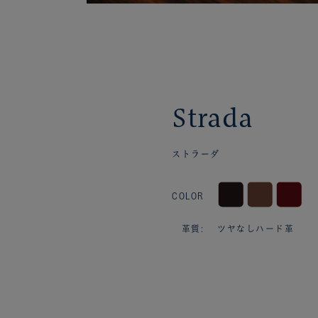
Strada
ストラーダ
COLOR
革質: ツヤなしハード革