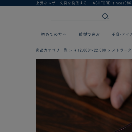
上質なレザー文具を発信する - ASHFORD since1986
初めての方へ
種類で選ぶ
革質·テイ
商品カテゴリ一覧
>
￥12,000～22,000
> ストラーダ B