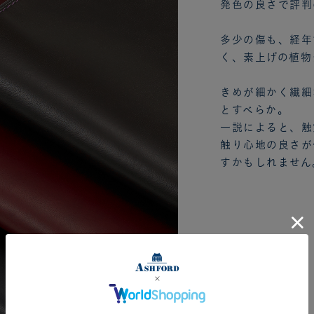
発色の良さで評判
多少の傷も、経年
く、素上げの植物
きめが細かく繊細
とすべらか。
一説によると、触
触り心地の良さが
すかもしれません