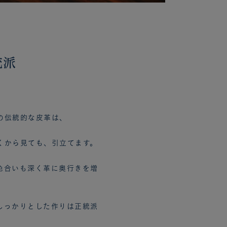
統派
の伝統的な皮革は、
、
くから見ても、引立てます。
色合いも深く革に奥行きを増
。
しっかりとした作りは正統派