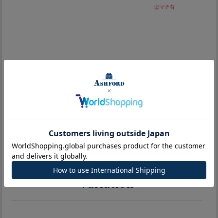
ご注文の前にご確認ください。
皮革の性質上、シワやヨレが持ち味です。表面の白っぽさ
はワックスによるものです。使う内に艶となります。モニタ
ー環境により、実際の色の見え方と多少の差異がございま
す。予めご了承ください。
Variation