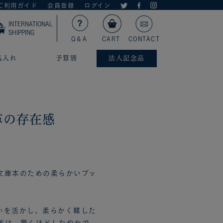
ご利用ガイド
会員登録
ログイン
INTERNATIONAL
SHIPPING
Q＆A
CART
CONTACT
名入れ
予算別
法人記念品
革の存在感
文庫本のための柔らかいブッ
いを活かし、柔らかく鞣した