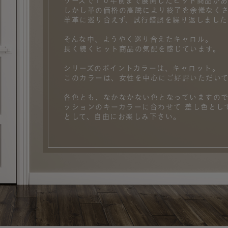
リーズで１０年前まで展開したヒット商品が
しかし革の価格の高騰により終了を余儀なく
羊革に巡り合えず、試行錯誤を繰り返しました
そんな中、ようやく巡り合えたキャロル。
長く続くヒット商品の気配を感じています。
シリーズのポイントカラーは、キャロット。
このカラーは、女性を中心にご好評いただいて
各色とも、なかなかない色となっていますので
ッションのキーカラーに合わせて 差し色とし
として、自由にお楽しみ下さい。