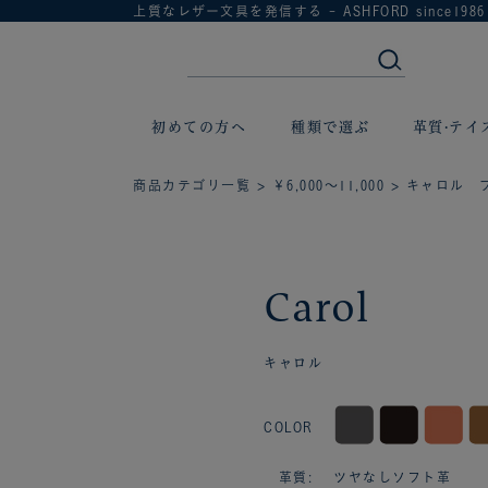
上質なレザー文具を発信する - ASHFORD since1986
初めての方へ
種類で選ぶ
革質·テイ
商品カテゴリ一覧
>
￥6,000～11,000
> キャロル 
Carol
キャロル
COLOR
革質: ツヤなしソフト革