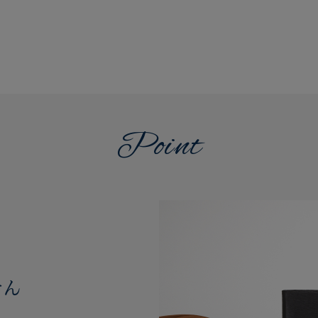
Point
せん