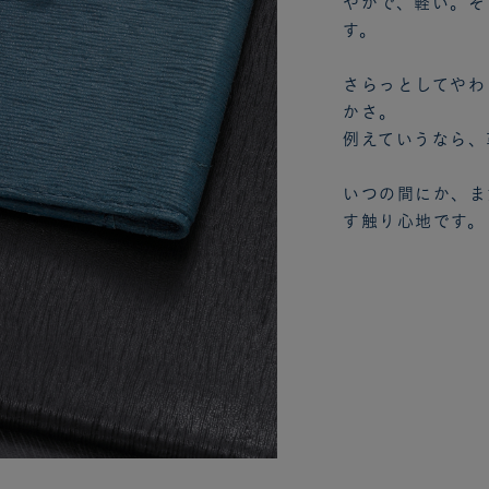
やかで、軽い。そ
す。
さらっとしてやわ
かさ。
例えていうなら、
いつの間にか、ま
す触り心地です。