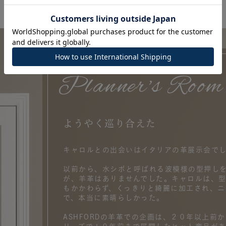
Planner's Room
ようやく巡り合えた
キャロルとの出会いはイタリアの革展示会で
以前から、水シボと呼ばれる波模様の型押し
が、羊革はありませんでした。キャロルは、
もかかわらず、くっきりと綺麗に加工され、ニ
で、本当に素晴らしかった。
ASHFORDの羊革での企画は、２０年以上前