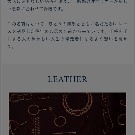
大人にふさわしい品格を備えた、魅惑のオペラオーが新し
い息吹に合わせて降臨です。
この名前はかつて、ひとりの騎手とともに名だたるG1レー
スを制覇した往年の名馬の名前から来ています。手帳を手
にする人の輝かしい人生の伴走者になるよう想いを馳せ
て。
LEATHER