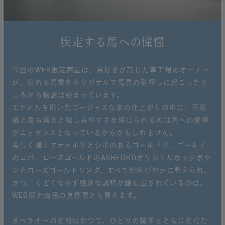
疾走する馬への憧憬
今回のWEB限定商品は、馬好きが高じた革工場のオーナー
が、溢れる馬愛をオリジナルで馬具の型押しに起こしたと
ころから物語は始まっています。
エナメルを用いたゴージャスな革の仕上がりの中に、不思
議と落ち着きと親しみやすさを感じられるのは馬への愛情
がエッセンスとなっているからかもしれません。
美しく輝くエナメル革とシボのあるゴールド革、ゴールド
のコバ、ローズゴールドのASHFORDオリジナルホックボタ
ンとローズゴールドリング、すべてが煌びやかに整えられ、
かつ、くどくならず絶妙な調和が醸し出されているのは、
WEB限定商品の真骨頂とも言えます。
オペラオーの名前はかつて、ひとりの騎手とともに名だた