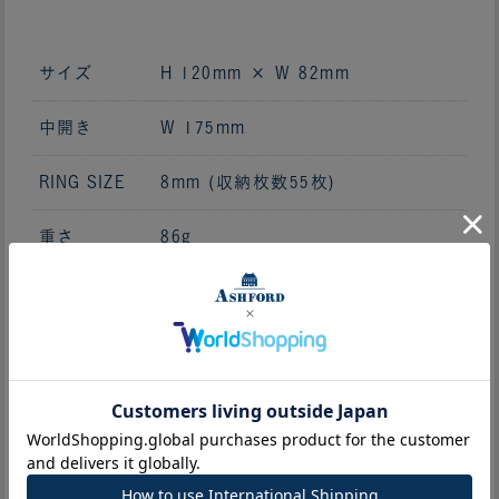
サイズ
H 120mm × W 82mm
中開き
W 175mm
RING SIZE
8mm (収納枚数55枚)
重さ
86g
素材
牛革
革質
型押し革
原産国
表：日本 内側：バングラデシュ
生産国
日本