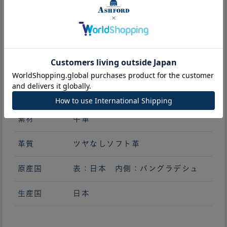
サイズ
H 160mm x W 125mm
中開き
W 367mm
RING SIZE
13mm（約100枚収納）
重さ
158g
素材
牛革
革質
ツヤなしソフト革
原産国
表：日本 内側：バングラデシュ
生産国
日本