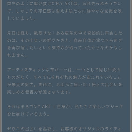
閃光のように駆け抜けたN.Y ARTは、忘れ去られそうでい
て、しかしその存在感は消えず私たちに鮮やかな記憶を残
していました。
月日は経ち、数限りなくある皮革の中で奇跡的に再会した
のは、その出会いの鮮やかさと、商品自体が放つきらめき
を再び届けたいという気持ちが残っていたからなのかもし
れません。
アーティスティックな革パーツは、一つとして同じ印象の
ものがなく、すべてにそれぞれの魅力があふれていること
が最大の魅力。同時に、お手元に届いた１冊との出会いを
楽しめる包容力が鍵となります。
それはまるでN.Y ART Ⅱ自身が、私たちに楽しいマジック
を仕掛けているよう。
ぜひこの出会いを謳歌し、お客様のオリジナルのライティ