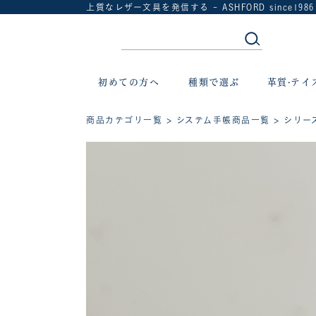
上質なレザー文具を発信する - ASHFORD since1986
初めての方へ
種類で選ぶ
革質·テイ
商品カテゴリ一覧
>
システム手帳商品一覧
>
シリー