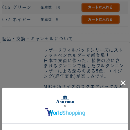
055 グリーン
在庫数：10
077 ネイビー
在庫数：9
返品・交換・キャンセルについて
レザーリフィルパッドシリーズにスト
レッチペンホルダーが新登場！
日本で実直に作った、植物の渋に含
まれるタンニンで鞣したフルタンニン
レザーによる深みのある5色。エイジ
ング(経年変化)が楽しみです。
MICRO5サイズのスクエアバックなど
のノートタイプ、ペン収納がないタイ
プの手帳へ、ペンを携帯できるよう
商品説明
にするためのペンホルダーです。もち
ろん、すでにペンホルダーが付属して
いるタイプの手帳へ、お気に入りの
ペンの携帯を増やしたいときにも使
えます。