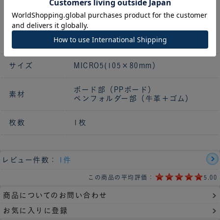
プラスチックのボードに革とゴムをつ
なぎ合わせた作りになっており、それ
によりペンのホールド感が向上。直径
最大約10mmまでのペンが収納可能で
す。
サイズ
MICRO5(105×80mm）
ボード部（PPボード）
素材
ペンフォルダー部（牛革＋ゴム）
枚数
1枚
レビュー件数：
1件
この商品の平均評価：
5.00
商品についてのお問い合わせ
お気に入りに登録