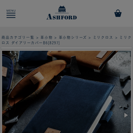
商品カテゴリ一覧
>
革小物
>
革小物シリーズ
>
ミリクロス
> ミリク
ロス ダイアリーカバーB6[8297]