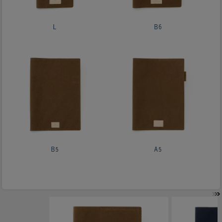
L
B6
B5
A5