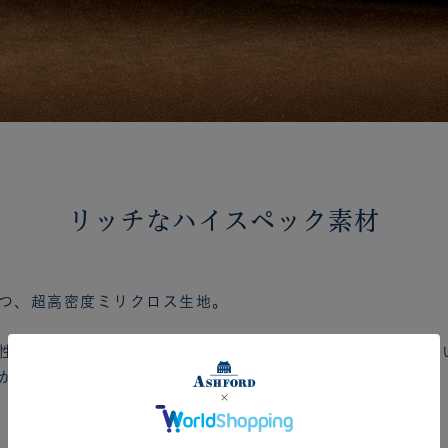
リッチなハイスペック素材
つ、超高密度ミリクロス生地。
性、防風性、透湿性が高く、繊維を限界近くまで織り込んで
が潰れて色濃く、艶が出てくるエイジングが魅力的です。