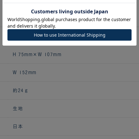
サイズ・仕様
H 75mm×W 107mm
W 152mm
約24ｇ
生地
日本