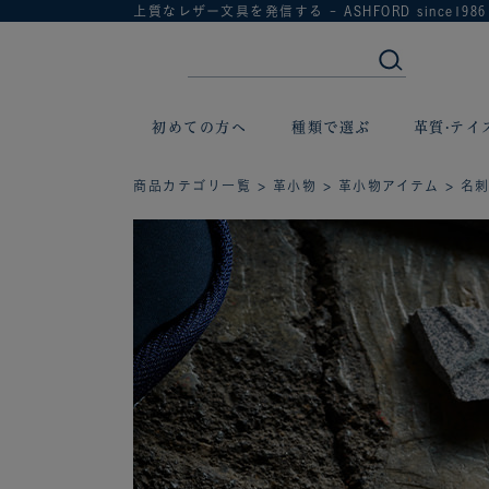
上質なレザー文具を発信する - ASHFORD since1986
初めての方へ
種類で選ぶ
革質·テイ
商品カテゴリ一覧
>
革小物
>
革小物アイテム
>
名