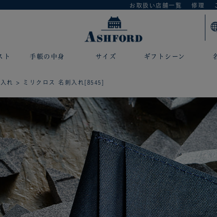
お取扱い店舗一覧
修理
スト
手帳の中身
サイズ
ギフトシーン
刺入れ
> ミリクロス 名刺入れ[8545]