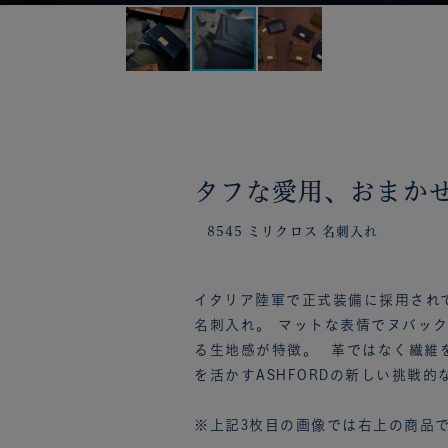
タフな愛用、おまか
8545 ミリクロス 名刺入れ
イタリア陸軍で正式装備に採用され
名刺入れ。 マットな表情でヌバッ
る生地感が特徴。 革ではなく繊維
を活かすASHFORDの新しい挑戦的
※上記3枚目の画像では右上の商品