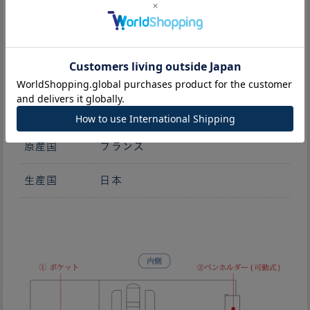
重さ
約82g
RING SIZE
11mm(収納枚数約70枚)
素材
牛革
革質
ツヤなしソフト革
原産国
フランス
生産国
日本