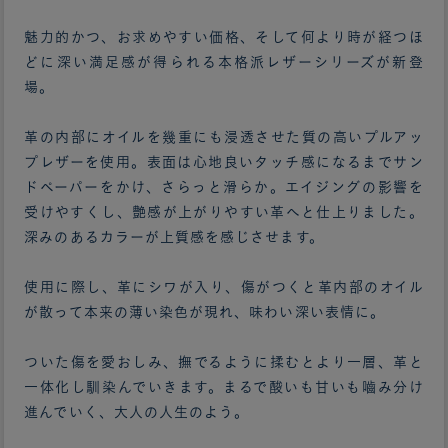
魅力的かつ、お求めやすい価格、そして何より時が経つほ
どに深い満足感が得られる本格派レザーシリーズが新登
場。
革の内部にオイルを幾重にも浸透させた質の高いプルアッ
プレザーを使用。表面は心地良いタッチ感になるまでサン
ドペーパーをかけ、さらっと滑らか。エイジングの影響を
受けやすくし、艶感が上がりやすい革へと仕上りました。
深みのあるカラーが上質感を感じさせます。
使用に際し、革にシワが入り、傷がつくと革内部のオイル
が散って本来の薄い染色が現れ、味わい深い表情に。
ついた傷を愛おしみ、撫でるように揉むとより一層、革と
一体化し馴染んでいきます。まるで酸いも甘いも嚙み分け
進んでいく、大人の人生のよう。