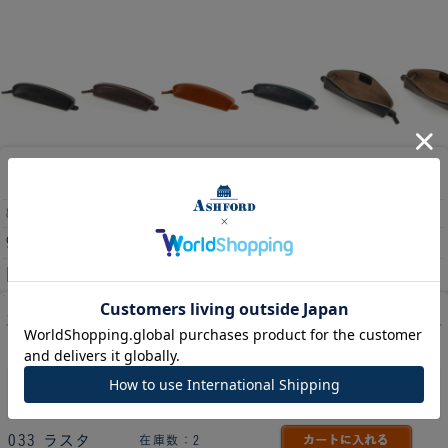
アルフ ペンケース ［8619］
8619
9,000円
(消費税込:9,900円)
[90ポイント進呈 ]
カラー
011 ブラック
在庫数：4
012 ダークブラ
在庫数：2
ウン
033 ラスタ
在庫数：2